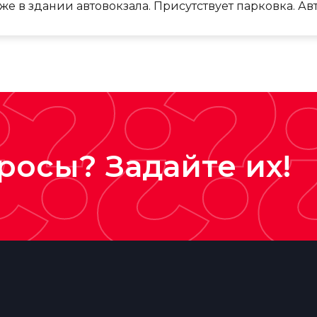
е в здании автовокзала. Присутствует парковка. Авто
¿?¿?
росы? Задайте их!