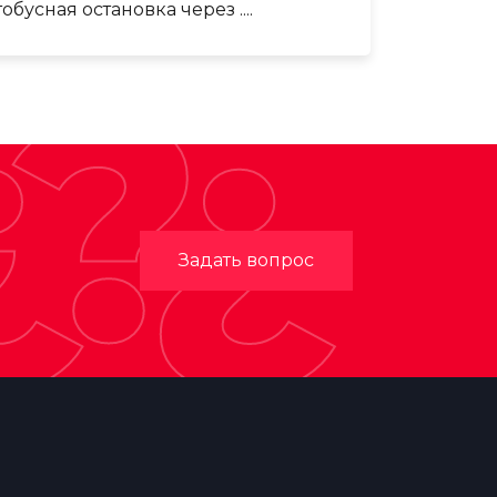
бусная остановка через ....
¿?¿
Задать вопрос