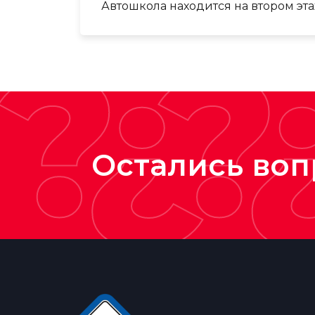
Автошкола находится на втором этаж
?¿?
Остались воп