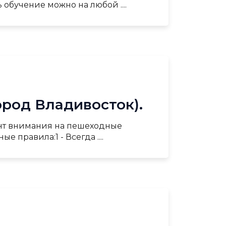
 обучение можно на любой ....
ород Владивосток).
ент внимания на пешеходные
правила:1 - Всегда ....