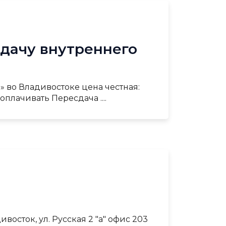
дачу внутреннего
» во Владивостоке цена честная:
плачивать Пересдача ....
осток, ул. Русская 2 "а" офис 203